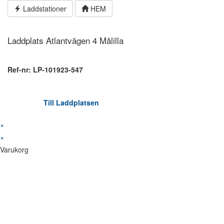
Hoppa
Laddstationer
HEM
till
innehållet
Laddplats Atlantvägen 4 Målilla
Ref-nr: LP-101923-547
Till Laddplatsen
×
×
Varukorg