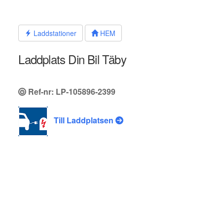
Hoppa
till
innehållet
Laddstationer
HEM
Laddplats Din Bil Täby
Ref-nr: LP-105896-2399
Till Laddplatsen