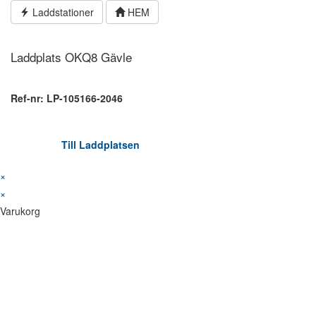
Hoppa
Laddstationer
HEM
till
innehållet
Laddplats OKQ8 Gävle
Ref-nr: LP-105166-2046
Till Laddplatsen
×
×
Varukorg