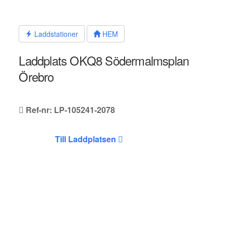
Hoppa
till
innehållet
Laddstationer
HEM
Laddplats OKQ8 Södermalmsplan
Örebro
Ref-nr: LP-105241-2078
Till Laddplatsen