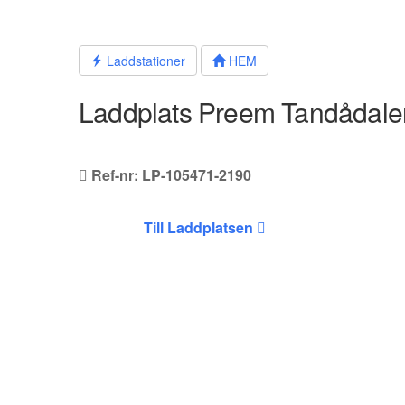
Hoppa
till
innehållet
Laddstationer
HEM
Laddplats Preem Tandådale
Ref-nr: LP-105471-2190
Till Laddplatsen