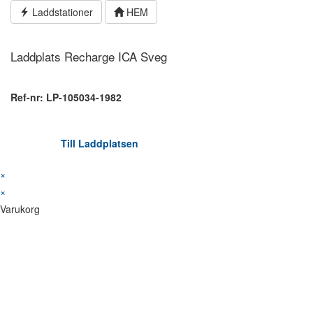
Hoppa
Laddstationer
HEM
till
innehållet
Laddplats Recharge ICA Sveg
Ref-nr: LP-105034-1982
Till Laddplatsen
×
×
Varukorg