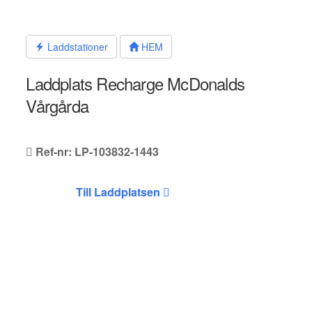
Hoppa
till
innehållet
Laddstationer
HEM
Laddplats Recharge McDonalds
Vårgårda
Ref-nr: LP-103832-1443
Till Laddplatsen