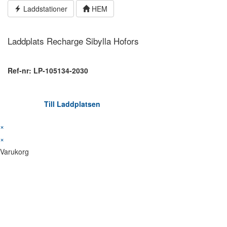
Hoppa
Laddstationer
HEM
till
innehållet
Laddplats Recharge Sibylla Hofors
Ref-nr: LP-105134-2030
Till Laddplatsen
×
×
Varukorg