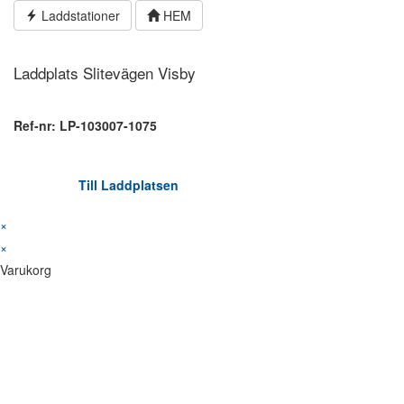
Hoppa
Laddstationer
HEM
till
innehållet
Laddplats Slitevägen Visby
Ref-nr: LP-103007-1075
Till Laddplatsen
×
×
Varukorg