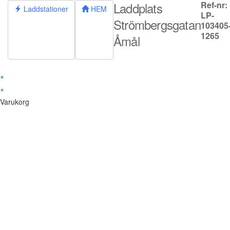
Laddplats
Ref-nr:
Hoppa
Laddstationer
HEM
LP-
till
Strömbergsgatan
103405
innehållet
1265
Åmål
×
×
Varukorg