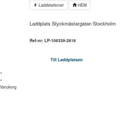
Hoppa
Laddstationer
HEM
till
innehållet
Laddplats Styckmästargatan Stockholm
Ref-nr: LP-106339-2616
Till Laddplatsen
×
×
Varukorg