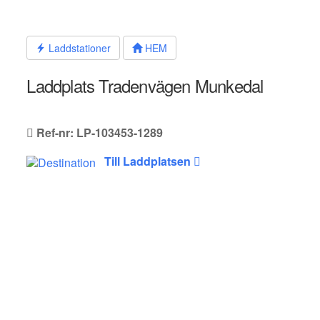
Hoppa
till
innehållet
Laddstationer
HEM
Laddplats Tradenvägen Munkedal
Ref-nr: LP-103453-1289
Till Laddplatsen