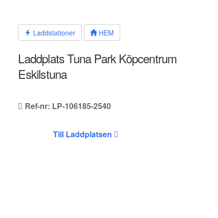
Hoppa
till
innehållet
Laddstationer
HEM
Laddplats Tuna Park Köpcentrum
Eskilstuna
Ref-nr: LP-106185-2540
Till Laddplatsen