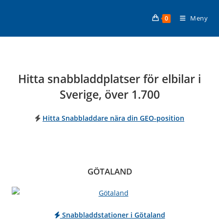
Hoppa
till
Meny
0
innehållet
Hitta snabbladdplatser för elbilar i
Sverige, över 1.700
Hitta Snabbladdare nära din GEO-position
GÖTALAND
Snabbladdstationer i Götaland