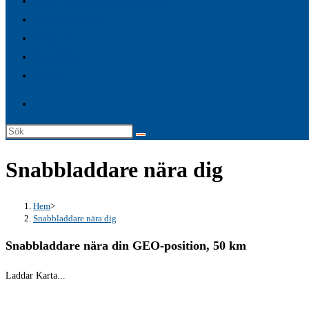
FAQ – Allmänna frågor & Svar
search
Premium tjänster
panel.
Logga in
Laddkartor
Service
Sök
på
Snabbladdare nära dig
denna
webbplats
Hem
>
Snabbladdare nära dig
Snabbladdare nära din GEO-position, 50 km
Laddar Karta...