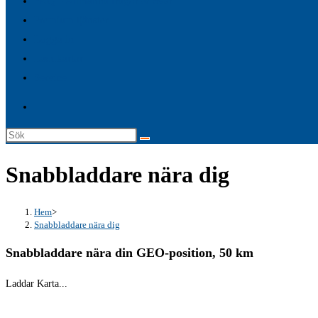
FAQ – Allmänna frågor & Svar
search
Premium tjänster
panel.
Logga in
Laddkartor
Service
Sök
på
Snabbladdare nära dig
denna
webbplats
Hem
>
Snabbladdare nära dig
Snabbladdare nära din GEO-position, 50 km
Laddar Karta...