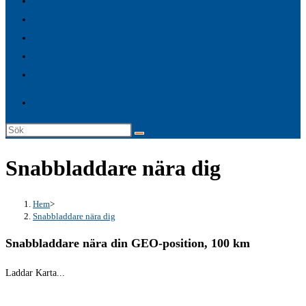
FAQ – Allmänna frågor & Svar
search
Premium tjänster
panel.
Logga in
Laddkartor
Service
Sök
på
Snabbladdare nära dig
denna
webbplats
Hem
>
Snabbladdare nära dig
Snabbladdare nära din GEO-position, 100 km
Laddar Karta...