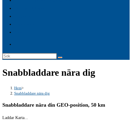
FAQ – Allmänna frågor & Svar
search
Premium tjänster
panel.
Logga in
Laddkartor
Service
Sök
på
Snabbladdare nära dig
denna
webbplats
Hem
>
Snabbladdare nära dig
Snabbladdare nära din GEO-position, 50 km
Laddar Karta...