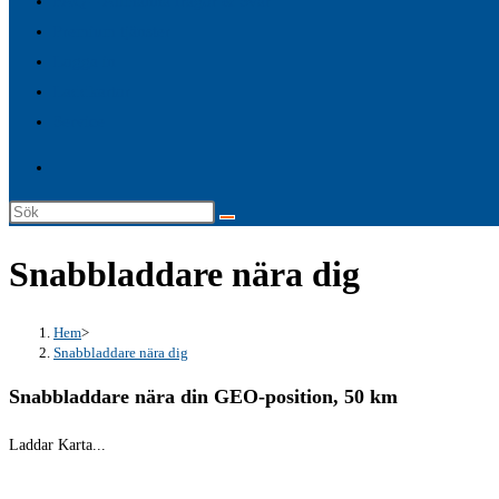
FAQ – Allmänna frågor & Svar
search
Premium tjänster
panel.
Logga in
Laddkartor
Service
Sök
på
Snabbladdare nära dig
denna
webbplats
Hem
>
Snabbladdare nära dig
Snabbladdare nära din GEO-position, 50 km
Laddar Karta...