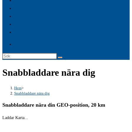
FAQ – Allmänna frågor & Svar
search
Premium tjänster
panel.
Logga in
Laddkartor
Service
Sök
på
Snabbladdare nära dig
denna
webbplats
Hem
>
Snabbladdare nära dig
Snabbladdare nära din GEO-position, 20 km
Laddar Karta...