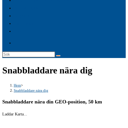
FAQ – Allmänna frågor & Svar
search
Premium tjänster
panel.
Logga in
Laddkartor
Service
Sök
på
Snabbladdare nära dig
denna
webbplats
Hem
>
Snabbladdare nära dig
Snabbladdare nära din GEO-position, 50 km
Laddar Karta...