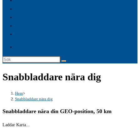
FAQ – Allmänna frågor & Svar
search
Premium tjänster
panel.
Logga in
Laddkartor
Service
Sök
på
Snabbladdare nära dig
denna
webbplats
Hem
>
Snabbladdare nära dig
Snabbladdare nära din GEO-position, 50 km
Laddar Karta...