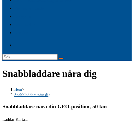
FAQ – Allmänna frågor & Svar
search
Premium tjänster
panel.
Logga in
Laddkartor
Service
Sök
på
Snabbladdare nära dig
denna
webbplats
Hem
>
Snabbladdare nära dig
Snabbladdare nära din GEO-position, 50 km
Laddar Karta...