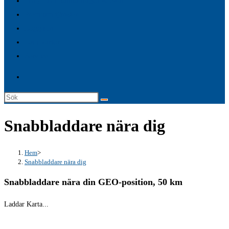
FAQ – Allmänna frågor & Svar
search
Premium tjänster
panel.
Logga in
Laddkartor
Service
Sök
på
Snabbladdare nära dig
denna
webbplats
Hem
>
Snabbladdare nära dig
Snabbladdare nära din GEO-position, 50 km
Laddar Karta...