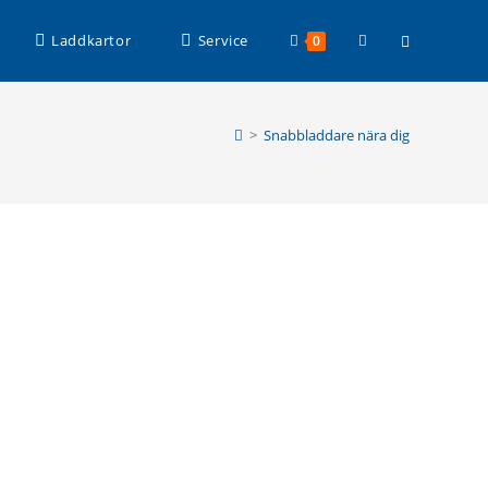
Slå
Laddkartor
Service
0
på/av
>
Snabbladdare nära dig
webbplatssöknin