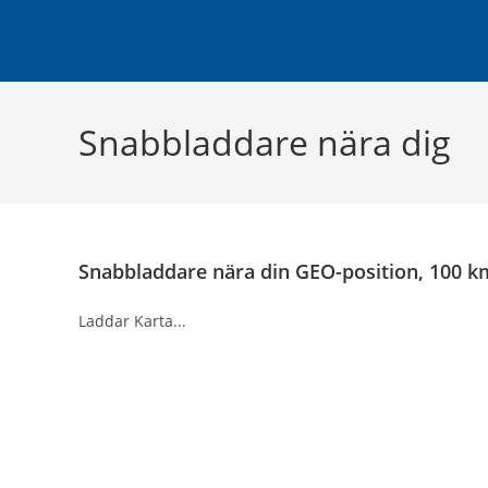
Hoppa
till
innehållet
Snabbladdare nära dig
Snabbladdare nära din GEO-position, 100 k
Laddar Karta...