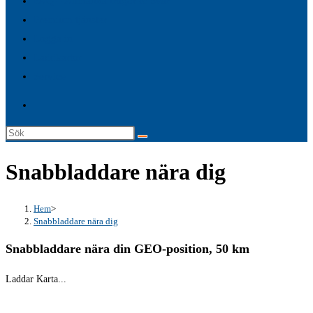
FAQ – Allmänna frågor & Svar
search
Premium tjänster
panel.
Logga in
Laddkartor
Service
Sök
på
Snabbladdare nära dig
denna
webbplats
Hem
>
Snabbladdare nära dig
Snabbladdare nära din GEO-position, 50 km
Laddar Karta...