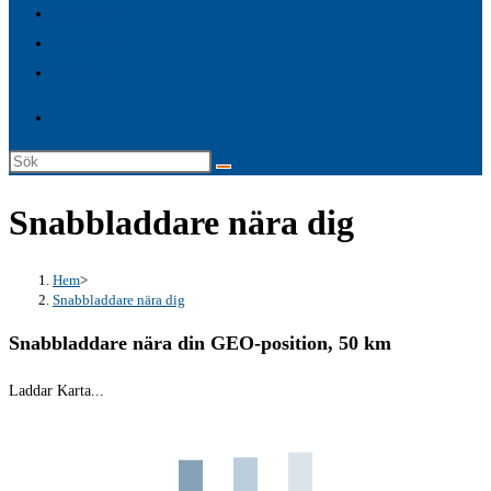
Logga in
Laddkartor
Service
Sök
på
Snabbladdare nära dig
denna
webbplats
Hem
>
Snabbladdare nära dig
Snabbladdare nära din GEO-position, 50 km
Laddar Karta...