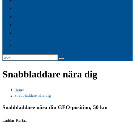
FAQ – Allmänna frågor & Svar
search
Premium tjänster
panel.
Logga in
Laddkartor
Service
Sök
på
Snabbladdare nära dig
denna
webbplats
Hem
>
Snabbladdare nära dig
Snabbladdare nära din GEO-position, 50 km
Laddar Karta...