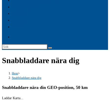
FAQ – Allmänna frågor & Svar
search
Premium tjänster
panel.
Logga in
Laddkartor
Service
Sök
på
Snabbladdare nära dig
denna
webbplats
Hem
>
Snabbladdare nära dig
Snabbladdare nära din GEO-position, 50 km
Laddar Karta...