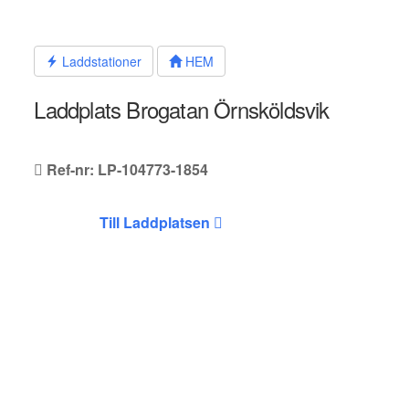
Hoppa
till
innehållet
Laddstationer
HEM
Laddplats Brogatan Örnsköldsvik
Ref-nr: LP-104773-1854
Till Laddplatsen