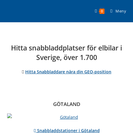
Hoppa
till
Meny
0
innehållet
Hitta snabbladdplatser för elbilar i
Sverige, över 1.700
Hitta Snabbladdare nära din GEO-position
GÖTALAND
Snabbladdstationer i Götaland