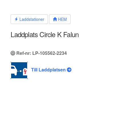
Hoppa
till
innehållet
Laddstationer
HEM
Laddplats Circle K Falun
Ref-nr: LP-105562-2234
Till Laddplatsen