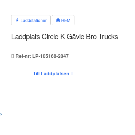
Hoppa
till
innehållet
Laddstationer
HEM
Laddplats Circle K Gävle Bro Trucks
Ref-nr: LP-105168-2047
Till Laddplatsen
×