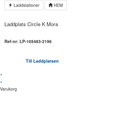
Hoppa
Laddstationer
HEM
till
innehållet
Laddplats Circle K Mora
Ref-nr: LP-105483-2196
Till Laddplatsen
×
×
Varukorg