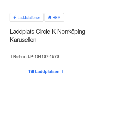
Hoppa
till
innehållet
Laddstationer
HEM
Laddplats Circle K Norrköping
Karusellen
Ref-nr: LP-104107-1570
Till Laddplatsen