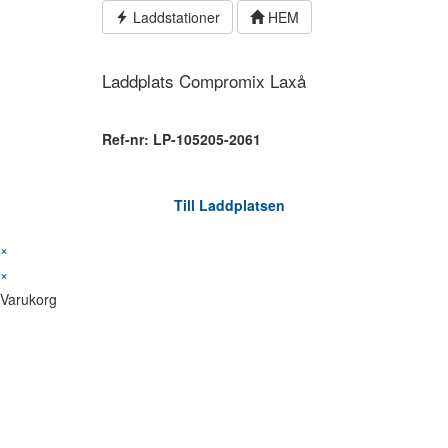
Hoppa
Laddstationer
HEM
till
innehållet
Laddplats Compromix Laxå
Ref-nr: LP-105205-2061
Till Laddplatsen
×
×
Varukorg