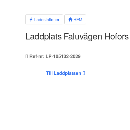
Hoppa
till
innehållet
Laddstationer
HEM
Laddplats Faluvägen Hofors
Ref-nr: LP-105132-2029
Till Laddplatsen