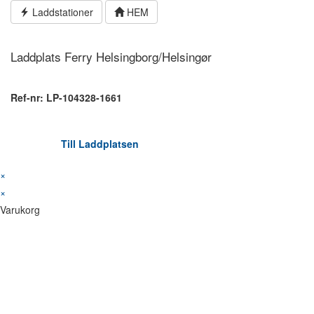
Hoppa
Laddstationer
HEM
till
innehållet
Laddplats Ferry Helsingborg/Helsingør
Ref-nr: LP-104328-1661
Till Laddplatsen
×
×
Varukorg