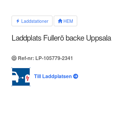
Hoppa
till
innehållet
Laddstationer
HEM
Laddplats Fullerö backe Uppsala
Ref-nr: LP-105779-2341
Till Laddplatsen