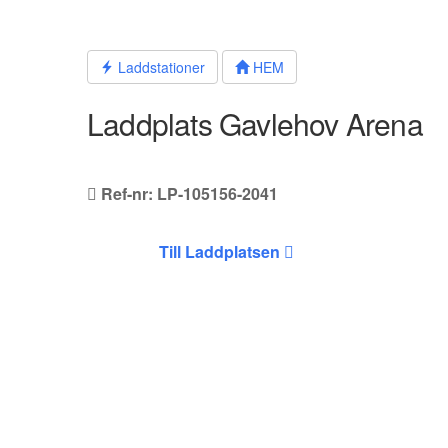
Hoppa
till
innehållet
Laddstationer
HEM
Laddplats Gavlehov Arena
Ref-nr: LP-105156-2041
Till Laddplatsen