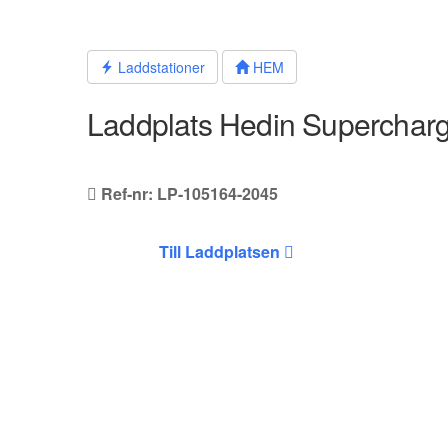
Hoppa
till
innehållet
Laddstationer
HEM
Laddplats Hedin Superchar
Ref-nr: LP-105164-2045
Till Laddplatsen