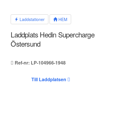
Hoppa
till
innehållet
Laddstationer
HEM
Laddplats Hedin Supercharge
Östersund
Ref-nr: LP-104966-1948
Till Laddplatsen