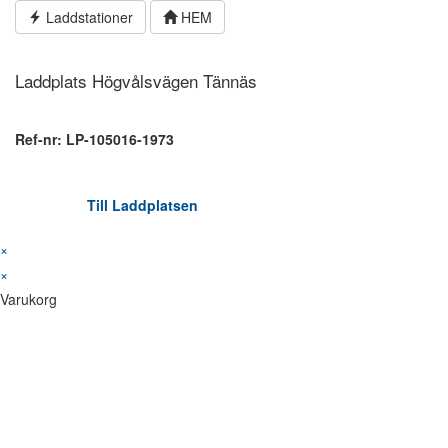
Hoppa
Laddstationer
HEM
till
innehållet
Laddplats Högvålsvägen Tännäs
Ref-nr: LP-105016-1973
Till Laddplatsen
×
×
Varukorg