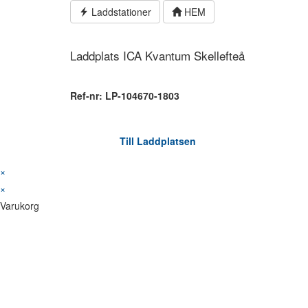
Hoppa
Laddstationer
HEM
till
innehållet
Laddplats ICA Kvantum Skellefteå
Ref-nr: LP-104670-1803
Till Laddplatsen
×
×
Varukorg