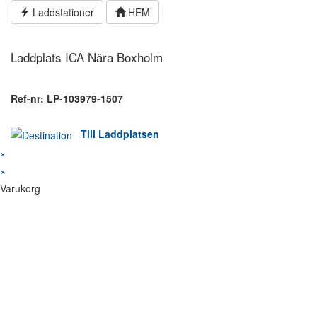
Hoppa
Laddstationer
HEM
till
innehållet
Laddplats ICA Nära Boxholm
Ref-nr: LP-103979-1507
Till Laddplatsen
×
×
Varukorg