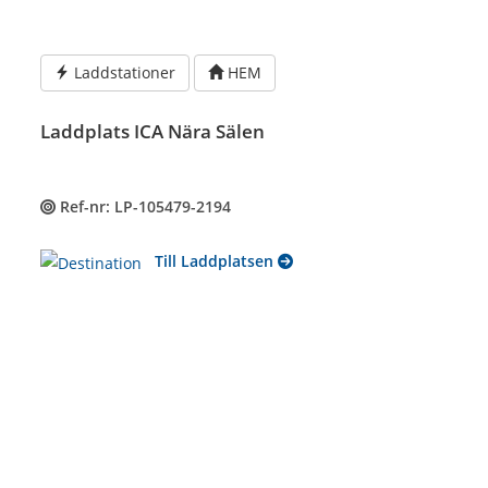
Hoppa
till
innehållet
Laddstationer
HEM
Laddplats ICA Nära Sälen
Ref-nr: LP-105479-2194
Till Laddplatsen