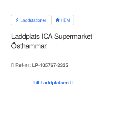
Hoppa
till
innehållet
Laddstationer
HEM
Laddplats ICA Supermarket
Östhammar
Ref-nr: LP-105767-2335
Till Laddplatsen