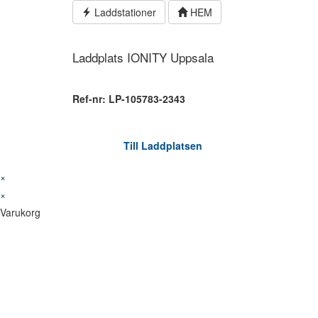
Hoppa
Laddstationer
HEM
till
innehållet
Laddplats IONITY Uppsala
Ref-nr: LP-105783-2343
Till Laddplatsen
×
×
Varukorg