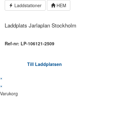
Hoppa
Laddstationer
HEM
till
innehållet
Laddplats Jarlaplan Stockholm
Ref-nr: LP-106121-2509
Till Laddplatsen
×
×
Varukorg