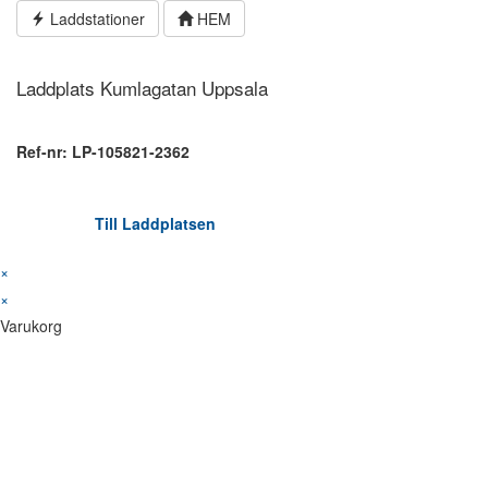
Hoppa
Laddstationer
HEM
till
innehållet
Laddplats Kumlagatan Uppsala
Ref-nr: LP-105821-2362
Till Laddplatsen
×
×
Varukorg